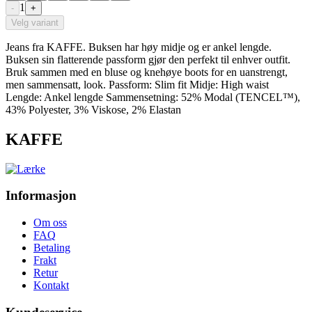
1
-
+
Velg variant
Jeans fra KAFFE. Buksen har høy midje og er ankel lengde.
Buksen sin flatterende passform gjør den perfekt til enhver outfit.
Bruk sammen med en bluse og knehøye boots for en uanstrengt,
men sammensatt, look. Passform: Slim fit Midje: High waist
Lengde: Ankel lengde Sammensetning: 52% Modal (TENCEL™),
43% Polyester, 3% Viskose, 2% Elastan
KAFFE
Informasjon
Om oss
FAQ
Betaling
Frakt
Retur
Kontakt