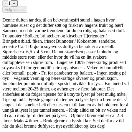
1
-
+
Velg variant
Denne duften tar deg til en bekymringsfri stund i hagen hvor
humlene suser og det dufter søtt og friskt av hagens frukt og bær!
Sammen med de varme trenotene får du en rolig og balansert duft.
Toppnoter / Solbær, bringebær og kirsebær Hjertenoter /
Bringebærblad, fiken, irisrot Bunnoter / Kokosnøtt, sandeltre,
sedertre Ca. 110 gram soyavoks duftlys i beholder av metall.
Størrelse ca. 6,5 x 4,5 cm. Denne størrelsen passer i mindre og
middels store rom, eller der hvor du vil ha en litt svakere
duftopplevelse i større rom. - Laget av 100% bærekraftig produsert
soyavoks fri for genmodifiserte organismer. - Veker av bomull+lin
eller bomull+papir. - Fri for parabener og ftalater. - Ingen testing på
dyr. - Vegansk vennlig og bærekraftige råvarer og produksjon. -
Inneholder premium duftoljer spesielt utviklet for lys. - Brennetid vil
være mellom 20-25 timer, og avhenger av flere faktorer. Det
anbefales at du følger tipsene for å utnytte lyset på best mulig måte.
Tips og råd! - Første gangen du tenner på lyset bør du brenne det så
lenge at det smelter helt eller nesten ut til kanten av beholderen for å
unngå at lyset lager tunnel senere. - Knip alltid en bit av veken ned
til ca. 5 mm. før du tenner på lyset. - Optimal brennetid er ca. 2-3
timer. Maks 4 timer. - Bruk gjerne en lysslukker. Sett derfor av tid
når du skal brenne duftlyset, nyt øyeblikket og kos deg!