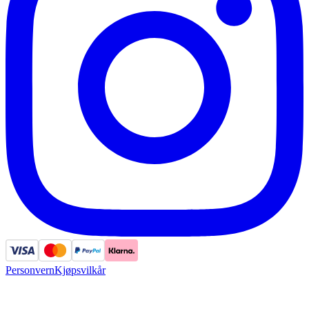
Personvern
Kjøpsvilkår