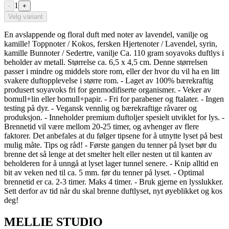
1
-
+
Velg variant
En avslappende og floral duft med noter av lavendel, vanilje og
kamille! Toppnoter / Kokos, fersken Hjertenoter / Lavendel, syrin,
kamille Bunnoter / Sedertre, vanilje Ca. 110 gram soyavoks duftlys i
beholder av metall. Størrelse ca. 6,5 x 4,5 cm. Denne størrelsen
passer i mindre og middels store rom, eller der hvor du vil ha en litt
svakere duftopplevelse i større rom. - Laget av 100% bærekraftig
produsert soyavoks fri for genmodifiserte organismer. - Veker av
bomull+lin eller bomull+papir. - Fri for parabener og ftalater. - Ingen
testing på dyr. - Vegansk vennlig og bærekraftige råvarer og
produksjon. - Inneholder premium duftoljer spesielt utviklet for lys. -
Brennetid vil være mellom 20-25 timer, og avhenger av flere
faktorer. Det anbefales at du følger tipsene for å utnytte lyset på best
mulig måte. Tips og råd! - Første gangen du tenner på lyset bør du
brenne det så lenge at det smelter helt eller nesten ut til kanten av
beholderen for å unngå at lyset lager tunnel senere. - Knip alltid en
bit av veken ned til ca. 5 mm. før du tenner på lyset. - Optimal
brennetid er ca. 2-3 timer. Maks 4 timer. - Bruk gjerne en lysslukker.
Sett derfor av tid når du skal brenne duftlyset, nyt øyeblikket og kos
deg!
MELLIE STUDIO