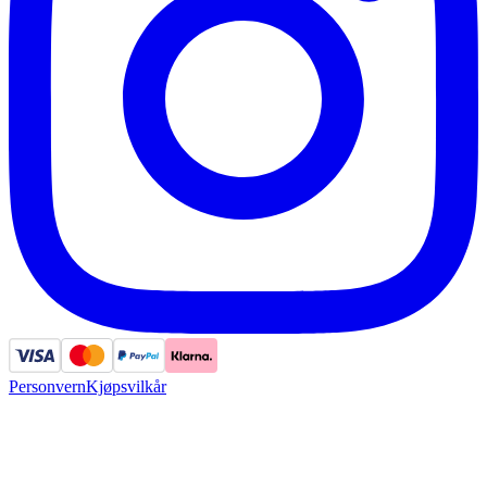
Personvern
Kjøpsvilkår