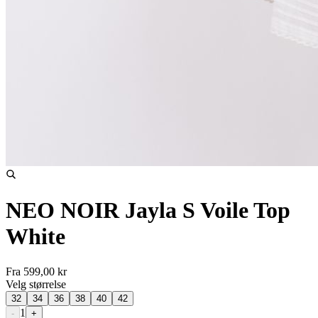
NEO NOIR Jayla S Voile Top
White
Fra
599,00 kr
Velg
størrelse
32
34
36
38
40
42
1
-
+