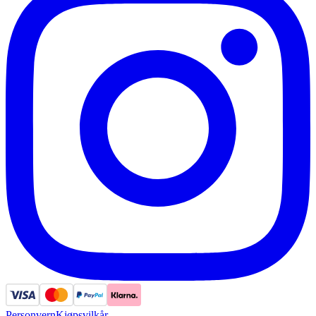
Personvern
Kjøpsvilkår