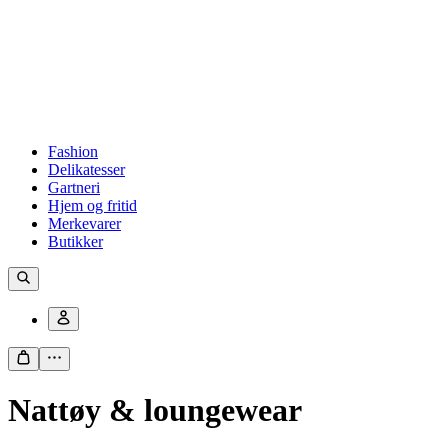
Fashion
Delikatesser
Gartneri
Hjem og fritid
Merkevarer
Butikker
Nattøy & loungewear