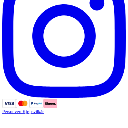
Personvern
Kjøpsvilkår