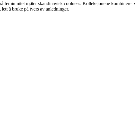
å femininitet møter skandinavisk coolness. Kolleksjonene kombinerer sti
ett å bruke på tvers av anledninger.