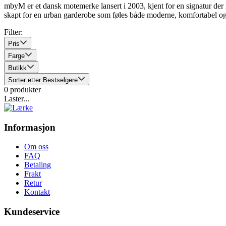
mbyM er et dansk motemerke lansert i 2003, kjent for en signatur der r
skapt for en urban garderobe som føles både moderne, komfortabel og l
Filter:
Pris
Farge
Butikk
Sorter etter:
Bestselgere
0
produkter
Laster...
Informasjon
Om oss
FAQ
Betaling
Frakt
Retur
Kontakt
Kundeservice