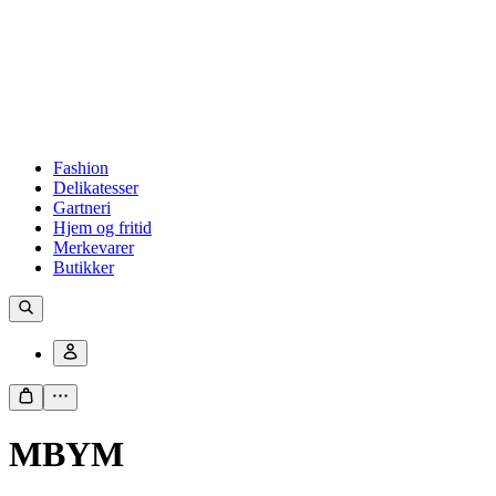
Fashion
Delikatesser
Gartneri
Hjem og fritid
Merkevarer
Butikker
MBYM