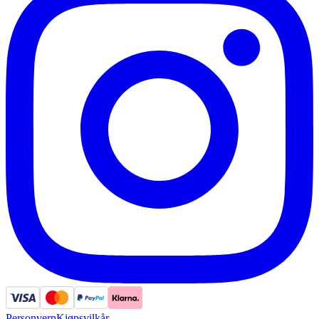
Personvern
Kjøpsvilkår